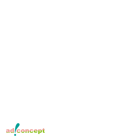
「自分の価値の見つけ方～セルフブランディングを学ぼう～！」（女
性起業家団体・商工会ほか）
他多数