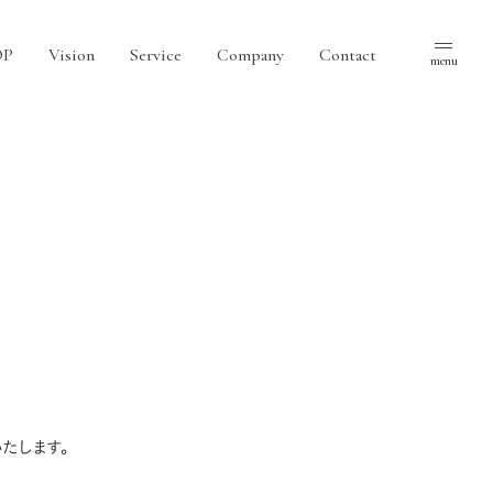
OP
Vision
Service
Company
Contact
menu
たします。